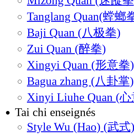
Mizong Quan (迷蹤拳
Tanglang Quan(螳螂
Baji Quan (八极拳)
Zui Quan (醉拳)
Xingyi Quan (形意拳)
Bagua zhang (八卦掌)
Xinyi Liuhe Quan
Tai chi enseignés
Style Wu (Hao) (武式